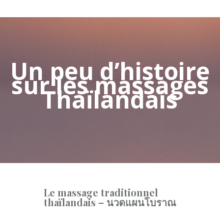
Un peu d’histoire
sur les massages
Thaïlandais
Le massage traditionnel
thaïlandais – นวดแผนโบราณ